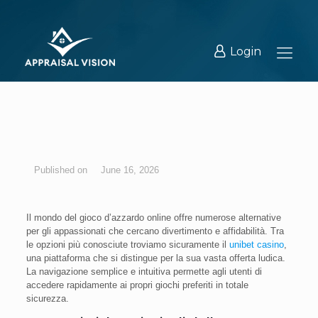
Login
June 16, 2026
Il mondo del gioco d’azzardo online offre numerose alternative
per gli appassionati che cercano divertimento e affidabilità. Tra
le opzioni più conosciute troviamo sicuramente il
unibet casino
,
una piattaforma che si distingue per la sua vasta offerta ludica.
La navigazione semplice e intuitiva permette agli utenti di
accedere rapidamente ai propri giochi preferiti in totale
sicurezza.