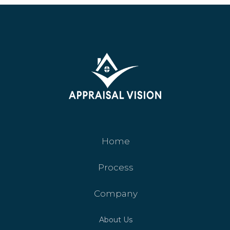
Home
Process
Company
About Us