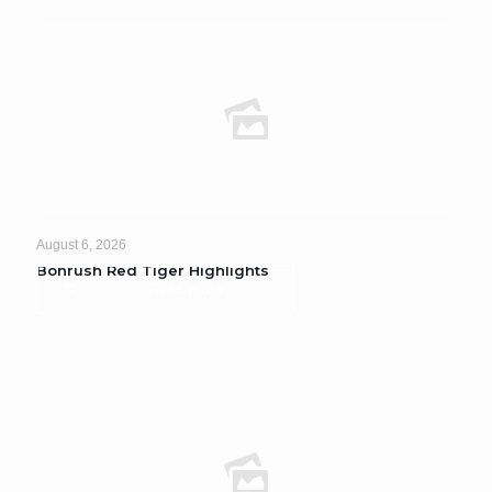
August 6, 2026
Bonrush Red Tiger Highlights
Read more