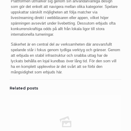
Plattformen utmärker sig genom sin användarvänliga design
som gör det enkelt att navigera mellan olika kategorier. Spelare
uppskattar särskilt möjligheten att följa matcher via
livestreaming direkt i webbläsaren eller appen, vilket höjer
spänningen avsevärt under livebetting. Dessutom erbjuds ofta
konkurrenskraftiga odds på allt från lokala ligor till stora
internationella turneringar.
Säkerhet är en central del av verksamheten där ansvarsfullt
spelande står i fokus genom tydliga verktyg och gränser. Genom
att erbjuda en stabil infrastruktur och snabba uttag har de
lyckats behålla en lojal kundbas över lång tid. För den som vill
ha en komplett upplevelse är det svårt att se förbi den
mångsidighet som erbjuds här.
Related posts