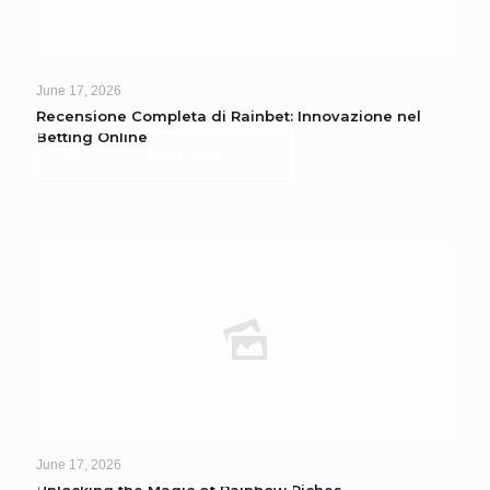
June 17, 2026
Recensione Completa di Rainbet: Innovazione nel
Betting Online
Read more
June 17, 2026