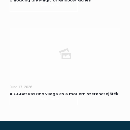
Unlocking the Magic of Rainbow Riches
Read more
June 17, 2026
A GGBet kaszinó világa és a modern szerencsejáték
Read more