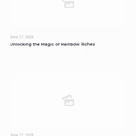
June 17, 2026
Unlocking the Magic of Rainbow Riches
Read more
June 17, 2026