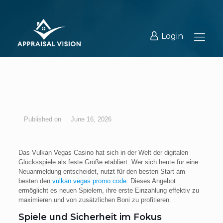
Login
June 16, 2026
Das Vulkan Vegas Casino hat sich in der Welt der digitalen
Glücksspiele als feste Größe etabliert. Wer sich heute für eine
Neuanmeldung entscheidet, nutzt für den besten Start am
besten den
vulkan vegas promo code
. Dieses Angebot
ermöglicht es neuen Spielern, ihre erste Einzahlung effektiv zu
maximieren und von zusätzlichen Boni zu profitieren.
Spiele und Sicherheit im Fokus