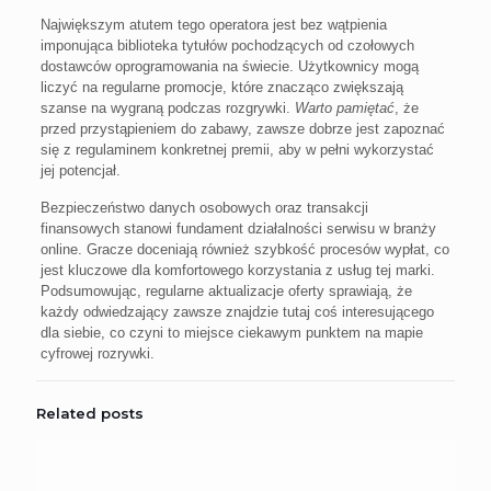
Największym atutem tego operatora jest bez wątpienia
imponująca biblioteka tytułów pochodzących od czołowych
dostawców oprogramowania na świecie. Użytkownicy mogą
liczyć na regularne promocje, które znacząco zwiększają
szanse na wygraną podczas rozgrywki.
Warto pamiętać
, że
przed przystąpieniem do zabawy, zawsze dobrze jest zapoznać
się z regulaminem konkretnej premii, aby w pełni wykorzystać
jej potencjał.
Bezpieczeństwo danych osobowych oraz transakcji
finansowych stanowi fundament działalności serwisu w branży
online. Gracze doceniają również szybkość procesów wypłat, co
jest kluczowe dla komfortowego korzystania z usług tej marki.
Podsumowując, regularne aktualizacje oferty sprawiają, że
każdy odwiedzający zawsze znajdzie tutaj coś interesującego
dla siebie, co czyni to miejsce ciekawym punktem na mapie
cyfrowej rozrywki.
Related posts