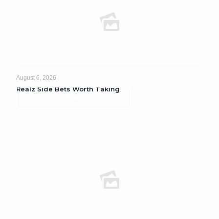
August 6, 2026
Realz Side Bets Worth Taking
Read more