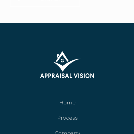
Home
Process
Company