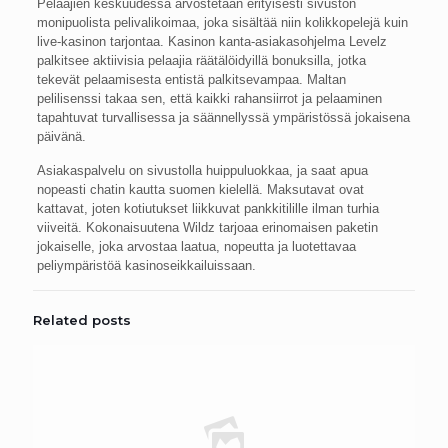
Pelaajien keskuudessa arvostetaan erityisesti sivuston
monipuolista pelivalikoimaa, joka sisältää niin kolikkopelejä kuin
live-kasinon tarjontaa. Kasinon kanta-asiakasohjelma Levelz
palkitsee aktiivisia pelaajia räätälöidyillä bonuksilla, jotka
tekevät pelaamisesta entistä palkitsevampaa. Maltan
pelilisenssi takaa sen, että kaikki rahansiirrot ja pelaaminen
tapahtuvat turvallisessa ja säännellyssä ympäristössä jokaisena
päivänä.
Asiakaspalvelu on sivustolla huippuluokkaa, ja saat apua
nopeasti chatin kautta suomen kielellä. Maksutavat ovat
kattavat, joten kotiutukset liikkuvat pankkitilille ilman turhia
viiveitä. Kokonaisuutena Wildz tarjoaa erinomaisen paketin
jokaiselle, joka arvostaa laatua, nopeutta ja luotettavaa
peliympäristöä kasinoseikkailuissaan.
Related posts