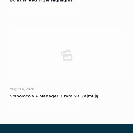
Bonrush Red Tiger Highlights
Read more
August 6, 2026
Spinoloco VIP Manager: Czym Się Zajmują
Read more