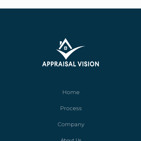
Home
Process
Company
About Us