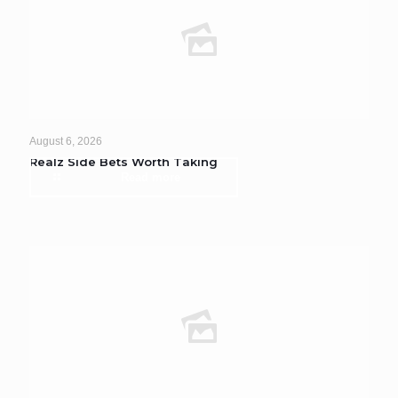
August 6, 2026
Realz Side Bets Worth Taking
Read more