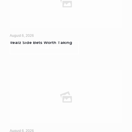
August 6, 2026
Realz Side Bets Worth Taking
Read more
August 6, 2026