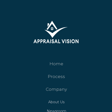
Home
Process
Company
About Us
Newsroom