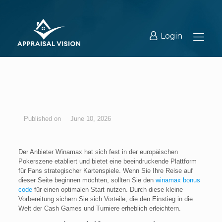
Login
June 10, 2026
Der Anbieter Winamax hat sich fest in der europäischen
Pokerszene etabliert und bietet eine beeindruckende Plattform
für Fans strategischer Kartenspiele. Wenn Sie Ihre Reise auf
dieser Seite beginnen möchten, sollten Sie den
winamax bonus
code
für einen optimalen Start nutzen. Durch diese kleine
Vorbereitung sichern Sie sich Vorteile, die den Einstieg in die
Welt der Cash Games und Turniere erheblich erleichtern.