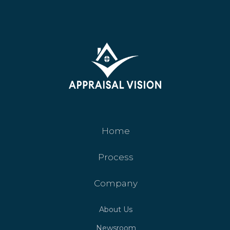
Home
Process
Company
About Us
Newsroom