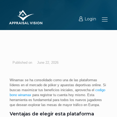
Login
June 22, 2026
Winamax se ha consolidado como una de las plataformas
líderes en el mercado de póker y apuestas deportivas online. Si
buscas maximizar tus beneficios iniciales, aprovecha el
codigo
bono winamax
para registrar tu cuenta hoy mismo. Esta
herramienta es fundamental para todos los nuevos jugadores
que desean explorar las mesas de mayor tráfico en Europa.
Ventajas de elegir esta plataforma