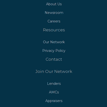
About Us
Newsroom
Careers
Resources
Our Network
Privacy Policy
Contact
Join Our Network
Lenders
AMCs
Appraisers