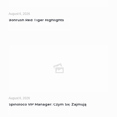
August 6, 2026
Bonrush Red Tiger Highlights
Read more
August 6, 2026
Spinoloco VIP Manager: Czym Się Zajmują
Read more