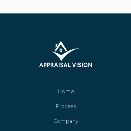
Home
Process
Company