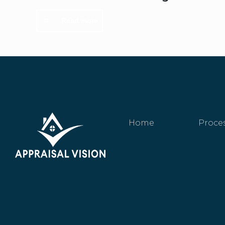
Read more
Home
Proce