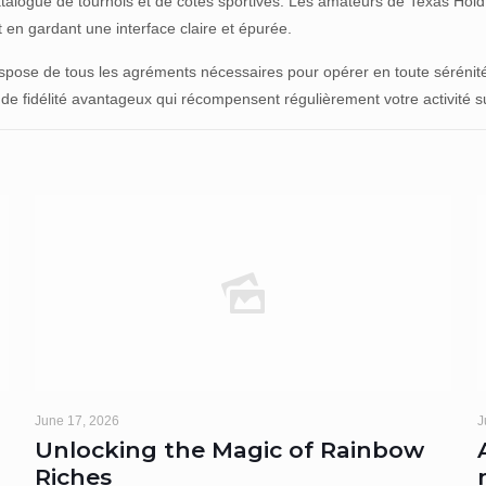
atalogue de tournois et de cotes sportives. Les amateurs de Texas Hol
t en gardant une interface claire et épurée.
dispose de tous les agréments nécessaires pour opérer en toute sérén
 fidélité avantageux qui récompensent régulièrement votre activité su
June 17, 2026
J
Unlocking the Magic of Rainbow
Riches