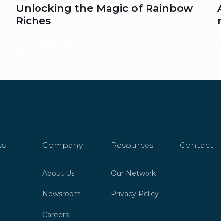
Unlocking the Magic of Rainbow
Riches
Read more
ss
Company
Resources
Contact
About Us
Our Network
Newsroom
Privacy Policy
Careers