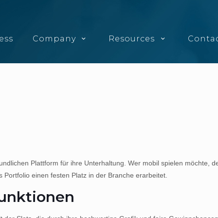
ess
Company
Resources
Conta
ndlichen Plattform für ihre Unterhaltung. Wer mobil spielen möchte, d
Portfolio einen festen Platz in der Branche erarbeitet.
unktionen